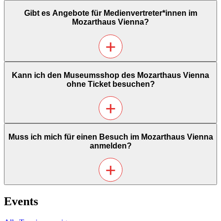
Hunde dürfen leider nicht ins Mozarthaus Vienna mitgebracht
Gibt es Angebote für Medienvertreter*innen im
werden. Ausgenommen sind eingetragene Begleit- und
Mozarthaus Vienna?
Assistenzhunde.
Ja. Journalist*innen erhalten bei Vorlage eines gültigen
Kann ich den Museumsshop des Mozarthaus Vienna
Presseausweises freien Eintritt ins Mozarthaus Vienna. Weitere
ohne Ticket besuchen?
Informationen für Pressevertreter*innen finden Sie auf unserer
Presseseite
.
Ja, der Museumsshop des Mozarthaus Vienna ist auch ohne
Muss ich mich für einen Besuch im Mozarthaus Vienna
Museumseintritt zugänglich.
anmelden?
Nein, für den regulären Museumsbesuch ist keine Voranmeldung
Events
erforderlich. Für Gruppen ab 10 Personen bitten wir um eine
Voranmeldung.