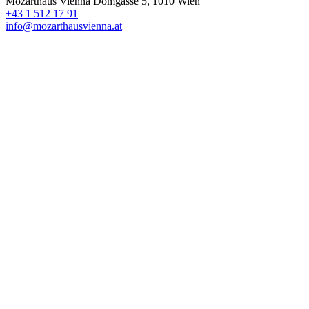
Mozarthaus Vienna
Domgasse 5, 1010 Wien
+43 1 512 17 91
info@mozarthausvienna.at