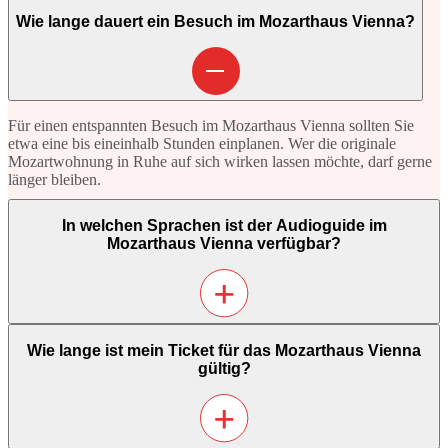
Ja, das Mozarthaus Vienna ist vollständig barrierefrei zugänglich.
Wie lange dauert ein Besuch im Mozarthaus Vienna?
Für einen entspannten Besuch im Mozarthaus Vienna sollten Sie
etwa eine bis eineinhalb Stunden einplanen. Wer die originale
Mozartwohnung in Ruhe auf sich wirken lassen möchte, darf gerne
länger bleiben.
In welchen Sprachen ist der Audioguide im
Mozarthaus Vienna verfügbar?
Der Audioguide des Mozarthaus Vienna ist in 13 Sprachen
Wie lange ist mein Ticket für das Mozarthaus Vienna
verfügbar: Deutsch, Englisch, Französisch, Spanisch, Italienisch,
gültig?
Japanisch, Chinesisch, Polnisch, Slowakisch, Tschechisch,
Ungarisch, Russisch und Koreanisch.
Für Kinder gibt es einen eigenen Audioguide in Deutsch, Englisch,