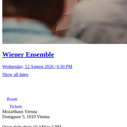
Wiener Ensemble
Wednesday, 12 August 2026 | 6:30 PM
Show all dates
Route
Tickets
Mozarthaus Vienna
Domgasse 5, 1010 Vienna
Open daily from 10 AM to 7 PM